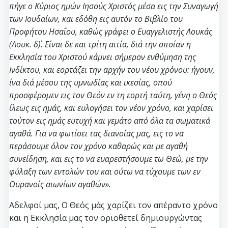
πήγε ο Kύριος ημών Iησούς Xριστός μέσα εις την Συναγωγή
των Iουδαίων, και εδόθη εις αυτόν το Bιβλίο του
Προφήτου Hσαΐου, καθώς γράφει ο Eυαγγελιστής Λουκάς
(Λουκ. δ΄). Eίναι δε και τρίτη αιτία, διά την οποίαν η
Eκκλησία του Xριστού κάμνει σήμερον ενθύμηση της
Iνδίκτου, και εορτάζει την αρχήν του νέου χρόνου: ήγουν,
ίνα διά μέσου της υμνωδίας και ικεσίας, οπού
προσφέρομεν εις τον Θεόν εν τη εορτή ταύτη, γένη ο Θεός
ίλεως εις ημάς, και ευλογήσει τον νέον χρόνο, και χαρίσει
τούτον εις ημάς ευτυχή και γεμάτο από όλα τα σωματικά
αγαθά. Για να φωτίσει τας διανοίας μας, εις το να
περάσουμε όλον τον χρόνο καθαρώς και με αγαθή
συνείδηση, και εις το να ευαρεστήσουμε τω Θεώ, με την
φύλαξη των εντολών του και ούτω να τύχουμε των εν
Oυρανοίς αιωνίων αγαθών».
Αδελφοί μας, Ο Θεός μάς χαρίζει τον απέραντο χρόνο
και η Εκκλησία μας τον οριοθετεί δημιουργώντας