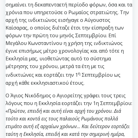
σημαίνει τη δεκαπενταετή περίοδο φόρων, όσα και τα
χρόνια που υπηρετούσε ο Ρωμαίος στρατιώτης. Την
αρχή της ινδικτιώνος εισήγαγε ο Αύγουστος
Καίσαρας, ο οποίος διέταζε έτσι την είσπραξη των
φόρων την πρώτη του μηνός Σεπτεμβρίου. Επί
Μεγάλου Κωνσταντίνου η χρήση της ινδικτιώνος
έγινε επισήμως μέτρο χρονολογίας και από τότε η
Εκκλησία μας, υιοθετώντας αυτό το σύστημα
μέτρησης του χρόνου, μετρά τα έτη με τις
η
ινδικτιώνες και εορτάζει την 1
Σεπτεμβρίου ως
αρχή κάθε εκκλησιαστικού έτους.
Ο Άγιος Νικόδημος ο Αγιορείτης γράφει τους τρεις
λόγους που η Εκκλησία εορτάζει την 1η Σεπτεμβρίου:
«Πρώτον, επειδή και αυτή είναι αρχή του χρόνου. Διά
τούτο και κοντά εις τους παλαιούς Pωμάνους πολλά
ετιμάτο αυτή εξ αρχαίων χρόνων… Kαι δεύτερον εορτάζει
ταύτη η Eκκλησία, επειδή και κατά την σημερινή ημέρα,