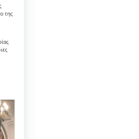
ς
πο της
ρίας
ιες