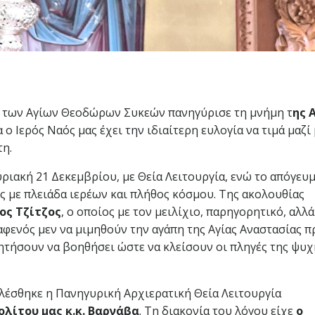
ς των Αγίων Θεοδώρων Συκεών πανηγύρισε τη μνήμη τ
ης 
α ο Ιερός Ναός μας έχει την ιδιαίτερη ευλογία να τιμά μαζί
η.
ριακή 21 Δεκεμβρίου, με Θεία Λειτουργία, ενώ το απόγευ
ς με πλειάδα ιερέων και πλήθος κόσμου. Της ακολουθίας
ος Τζίτζος
, ο οποίος με τον μειλίχιο, παρηγορητικό, αλλά
αφενός μεν να μιμηθούν την αγάπη της Αγίας Αναστασίας π
ζητήσουν να βοηθήσει ώστε να κλείσουν οι πληγές της ψυχ
λέσθηκε η Πανηγυρική Αρχιερατική Θεία Λειτουργία
ίτου μας κ.κ. Βαρνάβα
. Τη διακονία του λόγου είχε
ο