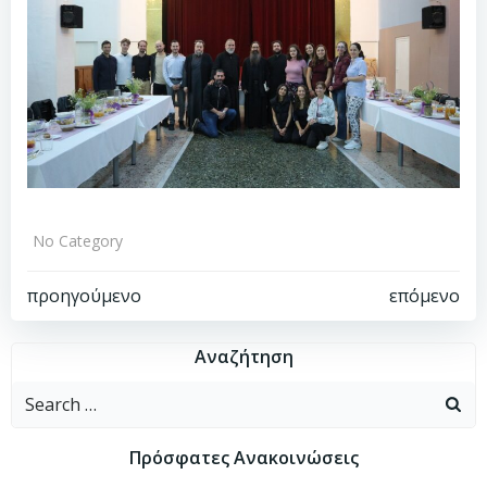
No Category
Πλοήγηση
Πλοήγηση
προηγούμενο
επόμενο
άρθρων
άρθρων
Αναζήτηση
Search
for:
Πρόσφατες Ανακοινώσεις