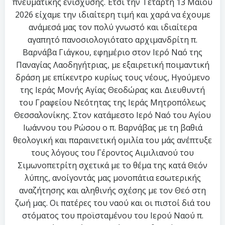
πνευματικής ενίσχυσης. Έτσι την Τετάρτη 13 Μαϊου
2026 είχαμε την ιδιαίτερη τιμή και χαρά να έχουμε
ανάμεσά μας τον πολύ γνωστό και ιδιαίτερα
αγαπητό πανοσιολογιότατο αρχιμανδρίτη π.
Βαρνάβα Γιάγκου, εφημέριο στον Ιερό Ναό της
Παναγίας Λαοδηγήτριας, με εξαιρετική ποιμαντική
δράση με επίκεντρο κυρίως τους νέους, Ηγούμενο
της Ιεράς Μονής Αγίας Θεοδώρας και Διευθυντή
του Γραφείου Νεότητας της Ιεράς Μητροπόλεως
Θεσσαλονίκης. Στον κατάμεστο Ιερό Ναό του Αγίου
Ιωάννου του Ρώσου ο π. Βαρνάβας με τη βαθιά
θεολογική και παραινετική ομιλία του μάς ανέπτυξε
τους λόγους του Γέροντος Αιμιλιανού του
Σιμωνοπετρίτη σχετικά με το θέμα της κατά Θεόν
λύπης, ανοίγοντάς μας μονοπάτια εσωτερικής
αναζήτησης και αληθινής σχέσης με τον Θεό στη
ζωή μας. Οι πατέρες του ναού και οι πιστοί διά του
στόματος του προϊσταμένου του Ιερού Ναού π.